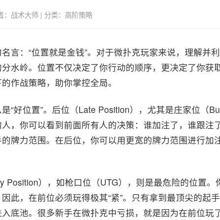
| 作者：战术大师 | 分类：高阶策略
名言：“位置就是金钱”。对于微扑克玩家来说，理解并
的分水岭。位置不仅决定了你行动的顺序，更决定了你获
下的作战策略，助你掌控全局。
好位置”。后位（Late Position），尤其是庄家位（B
的人，你可以看到前面所有人的决策：谁加注了，谁跟注
手的牌力范围。在后位，你可以用更宽的牌力范围进行加
ly Position），如枪口位（UTG），则是最危险的位
此，在前位必须玩得极其“紧”。只有拿到最顶尖的起手牌（如
进入底池。很多新手在微扑克中亏损，就是因为在前位玩