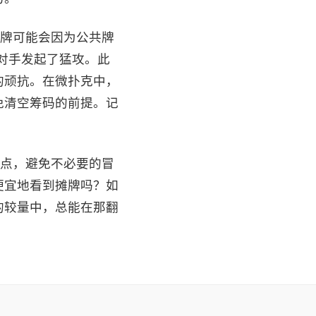
河牌可能会因为公共牌
对手发起了猛攻。此
的顽抗。在微扑克中，
免清空筹码的前提。记
衡点，避免不必要的冒
便宜地看到摊牌吗？如
的较量中，总能在那翻