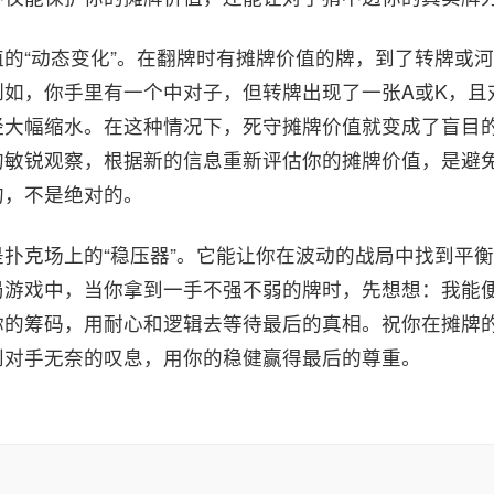
的“动态变化”。在翻牌时有摊牌价值的牌，到了转牌或
例如，你手里有一个中对子，但转牌出现了一张A或K，且
经大幅缩水。在这种情况下，死守摊牌价值就变成了盲目
的敏锐观察，根据新的信息重新评估你的摊牌价值，是避
的，不是绝对的。
扑克场上的“稳压器”。它能让你在波动的战局中找到平
局游戏中，当你拿到一手不强不弱的牌时，先想想：我能
你的筹码，用耐心和逻辑去等待最后的真相。祝你在摊牌
到对手无奈的叹息，用你的稳健赢得最后的尊重。