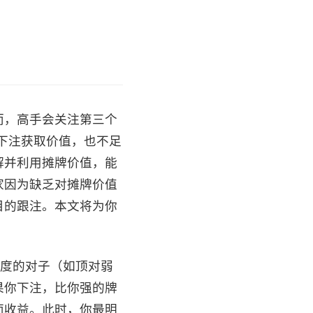
而，高手会关注第三个
足以下注获取价值，也不足
解并利用摊牌价值，能
家因为缺乏对摊牌价值
目的跟注。本文将为你
强度的对子（如顶对弱
果你下注，比你强的牌
面收益。此时，你最明