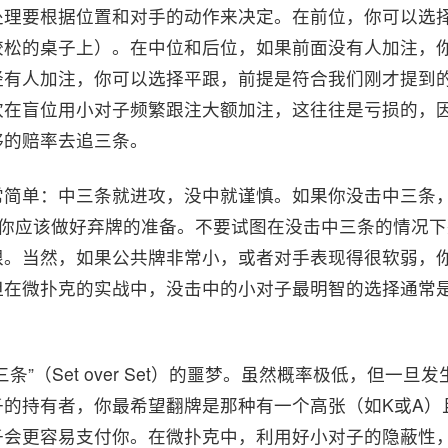
处理要根据位置和对手的动作来决定。在前位，你可以选
较松的桌子上）。在中位和后位，如果前面没有人加注，
经有人加注，你可以选择平跟，前提是符合我们刚才提到
欢在盲位用小对子频繁跟注大额加注，这往往是亏损的，
够的赔率去追三条。
常简单：中三条就进攻，没中就谨慎。如果你没击中三条
ds），你应该做好弃牌的准备。不要试图在没击中三条的情况
限。当然，如果公共牌非常小，或者对手表现得很软弱，
但在微扑克的实战中，没击中的小对子最明智的选择通常
条”（Set over Set）的噩梦。虽然概率极低，但一
子的持有者，你最希望翻牌是那种有一个高张（如K或A）
子会更容易支付你。在微扑克中，利用好小对子的隐蔽性