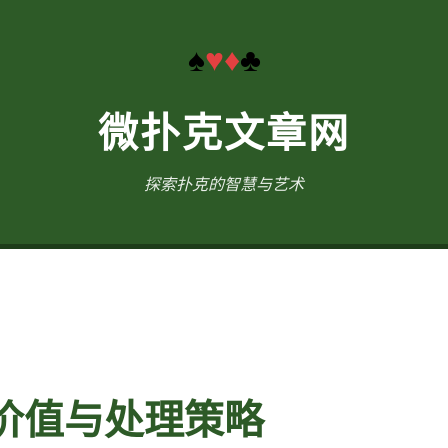
♠
♥
♦
♣
微扑克文章网
探索扑克的智慧与艺术
价值与处理策略