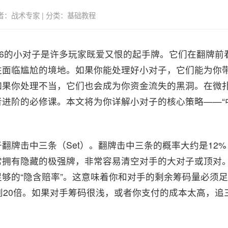
| 作者：战术专家 | 分类：基础教程
66的小对子是许多玩家既爱又恨的起手牌。它们在翻牌前
往面临尴尬的境地。如果你能处理好小对子，它们能为你
如果你处理不当，它们也会成为你资金流失的黑洞。在微
进阶的必修课。本文将为你详解小对子的核心策略——“中
翻牌击中三条（Set）。翻牌击中三条的概率大约是12%（
常拥有隐藏的极强牌，非常容易清空对手的大对子或顶对
够的“隐含赔率”。这意味着你和对手的剩余筹码量必须
到20倍。如果对手筹码很浅，或者你支付的成本太高，追