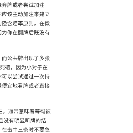
择弃牌或者尝试加注
你应该主动加注来建立
的隐含赔率原则。在微
因为你在翻牌后既没有
，而公共牌出现了多张
下死磕，因为小对子在
你可以尝试通过一次持
是便宜地看牌或者直接
旦发生，通常意味着筹码被
且没有明显听牌的结
，在击中三条时不要急